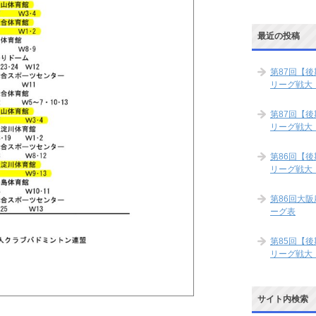
最近の投稿
第87回【
リーグ戦大
第87回【
リーグ戦大
第86回【
リーグ戦大
第86回大
ーグ表
第85回【
リーグ戦大
サイト内検索