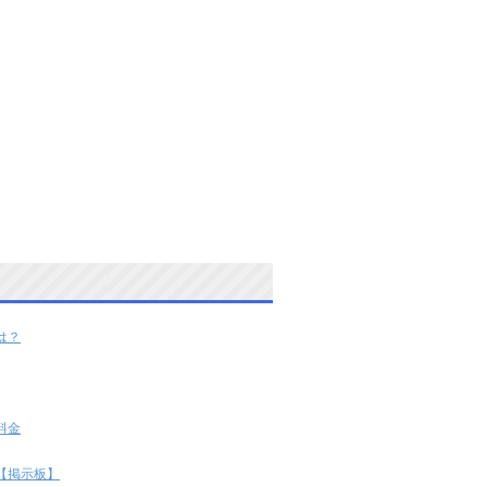
は？
料金
【掲示板】