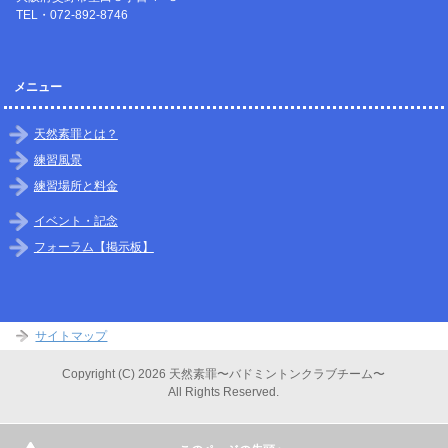
TEL・072-892-8746
メニュー
天然素罪とは？
練習風景
練習場所と料金
イベント・記念
フォーラム【掲示板】
サイトマップ
Copyright (C) 2026 天然素罪〜バドミントンクラブチーム〜
All Rights Reserved.