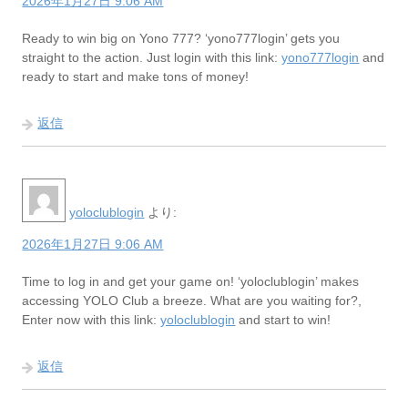
2026年1月27日 9:06 AM
Ready to win big on Yono 777? ‘yono777login’ gets you
straight to the action. Just login with this link:
yono777login
and
ready to start and make tons of money!
返信
yoloclublogin
より:
2026年1月27日 9:06 AM
Time to log in and get your game on! ‘yoloclublogin’ makes
accessing YOLO Club a breeze. What are you waiting for?,
Enter now with this link:
yoloclublogin
and start to win!
返信