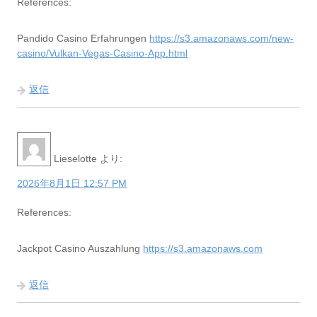
References:
Pandido Casino Erfahrungen
https://s3.amazonaws.com/new-
casino/Vulkan-Vegas-Casino-App.html
返信
Lieselotte
より:
2026年8月1日 12:57 PM
References:
Jackpot Casino Auszahlung
https://s3.amazonaws.com
返信