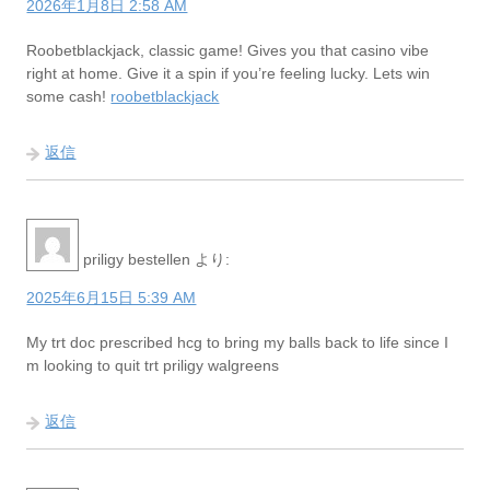
2026年1月8日 2:58 AM
Roobetblackjack, classic game! Gives you that casino vibe
right at home. Give it a spin if you’re feeling lucky. Lets win
some cash!
roobetblackjack
返信
priligy bestellen
より:
2025年6月15日 5:39 AM
My trt doc prescribed hcg to bring my balls back to life since I
m looking to quit trt priligy walgreens
返信