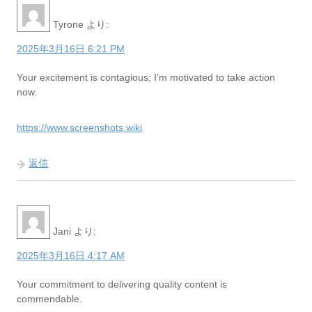
Tyrone
より:
2025年3月16日 6:21 PM
Your excitement is contagious; I’m motivated to take action
now.
https://www.screenshots.wiki
返信
Jani
より:
2025年3月16日 4:17 AM
Your commitment to delivering quality content is
commendable.