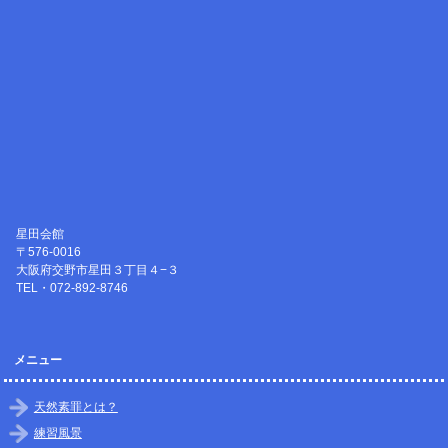
星田会館
〒576-0016
大阪府交野市星田３丁目４−３
TEL・072-892-8746
メニュー
天然素罪とは？
練習風景